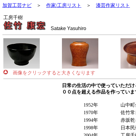
加賀工芸ナビ
＞
作家/工房リスト
＞
漆芸作家リスト
工房千樹
Satake Yasuhiro
画像をクリックすると大きくなります
日常の生活の中で使っていただけ
００点を超える作品を作っていま
1952年
山中町
1970年
佐竹常
1994年
赤坂乾
1998年
日本民
2004年
工房千