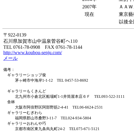
2007年
ＡＡＷ
現在
東京藝
以後全
〒922-0139
石川県加賀市山中温泉菅谷町ヘ110
TEL 0761-78-0908 FAX 0761-78-1144
http://www.koubou-senju.com/
メール
備考：
ギャラリーショップ俊
茅ヶ崎市中海岸1-1-12 TEL 0457-53-8692
ギャラリーもくきんど
北九州市小倉北区船場町1-1井筒屋本店６Ｆ TEL093-522-3111
舎林
大阪市阿倍野区阿部野筋2-4-41 TEL06-6624-2531
ギャラリーむぎわら
福岡県郡山市桑野3-11-7 TEL024-934-5804
ギャラリーおわんや巧
京都市南区東九条烏丸町24-2 TEL075-671-5121