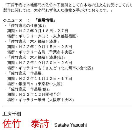
『工房千樹は木地部門の佐竹木工芸所として白木地の注文をお受けしてお
製作に関しては、大小問わず色んな挽物を手がけております。』
◇ ニュース ： 「個展情報」
・「佐竹康宏の仕事(仮)」
期間：Ｈ２２年９月１８日～２７日
場所：ギャラリーきほう（東京都新宿区）
・「佐竹康宏 木と轆轤と漆展」
期間：Ｈ２２年１０月１５日～２５日
場所：ギャラリー古島（千葉市中央区）
・「佐竹康宏 木と轆轤と漆展(仮)」
期間：Ｈ２２年１０月２０日～２６日
場所：ギャラリーもくきんど（北九州市小倉北区）
・「佐竹康宏 作品展」
期間：Ｈ２２年１１月１２日～１７日
場所：銀座日々（東京都中央区）
・「佐竹康宏 作品展(仮)」
期間：Ｈ２２年１２月開催予定
場所：ギャラリー米田（大阪市中央区）
工房千樹
佐竹 泰詩
Satake Yasushi