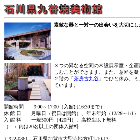
素敵な器と一対一の出会いを大切にし
３つの異なる空間の常設展示室・企画
しむことができます。また、意匠を凝
２階の「
茶房古九谷
」でひと休み。ミ
ています。
開館時間 9:00～17:00（入館は16:30まで）
休 館 日 月曜日（祝日は開館）、年末年始（12/29～1/1）
入 館 料 一般500円（420円）、高校生以下無料
（ ）内は20名以上の団体入館料
〒922-0861 石川県加賀市大聖寺地方町1-10-13