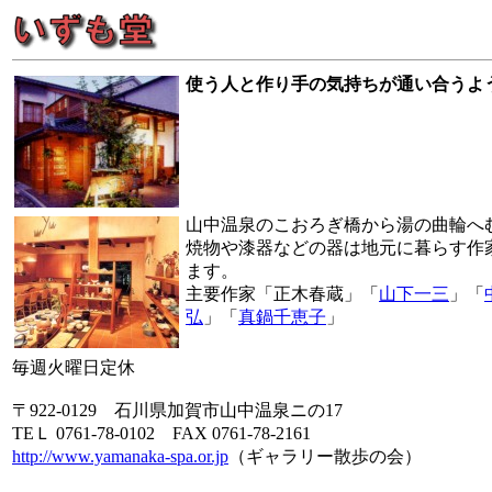
使う人と作り手の気持ちが通い合うよ
山中温泉のこおろぎ橋から湯の曲輪へ
焼物や漆器などの器は地元に暮らす作
ます。
主要作家「正木春蔵」「
山下一三
」「
弘
」「
真鍋千恵子
」
毎週火曜日定休
〒922-0129 石川県加賀市山中温泉ニの17
TEＬ 0761-78-0102 FAX 0761-78-2161
http://www.yamanaka-spa.or.jp
（ギャラリー散歩の会）