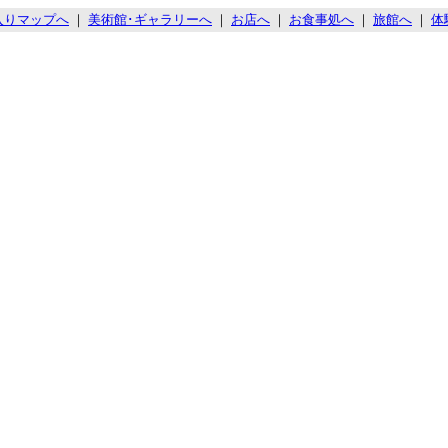
入りマップへ
｜
美術館･ギャラリーへ
｜
お店へ
｜
お食事処へ
｜
旅館へ
｜
体