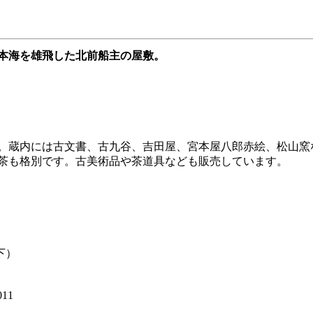
本海を雄飛した北前船主の屋敷。
。蔵内には古文書、古九谷、吉田屋、宮本屋八郎赤絵、松山窯な
茶も格別です。古美術品や茶道具なども販売しています。
下）
011