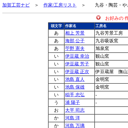
加賀工芸ナビ
＞
作家/工房リスト
＞ 九谷・陶芸・やき
お好みの 
頭文字
作家名
工房名
あ
相上 芳景
九谷芳景工房
あ
海部 公子
九谷吸坂窯
あ
苧野 憲夫
旭泉窯
い
伊豆蔵 幸治
観山窯
い
伊豆蔵 芳子
観山窯
い
伊豆蔵 正次
伊豆蔵屋 撫山
い
池島 直人
金明窯
い
池島 保雄
金明窯
い
稲手 忠弘
-
う
浦 陽子
-
お
大平 司志
か
河島 洋
か
河島 万璃