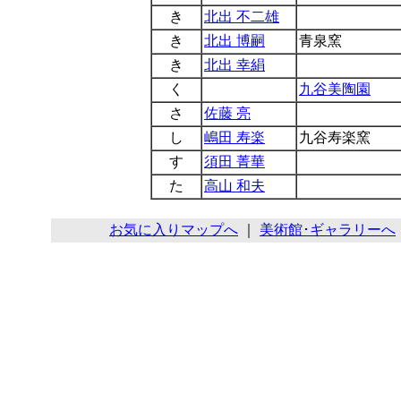
き
北出 不二雄
き
北出 博嗣
青泉窯
き
北出 幸絹
く
九谷美陶園
さ
佐藤 亮
し
嶋田 寿楽
九谷寿楽窯
す
須田 菁華
た
高山 和夫
お気に入りマップへ
｜
美術館･ギャラリーへ