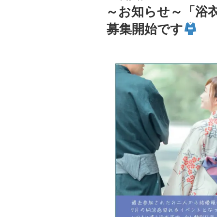
稿
～お知らせ～「浴衣
日:
募集開始です