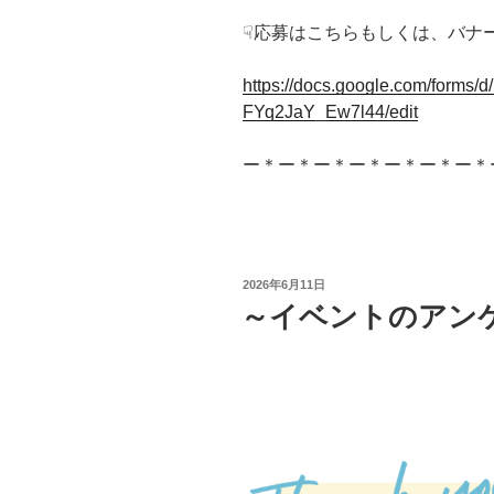
☟応募はこちらもしくは、バナ
https://docs.google.com/for
FYq2JaY_Ew7l44/edit
ー＊ー＊ー＊ー＊ー＊ー＊ー＊
投
2026年6月11日
稿
～イベントのアン
日: