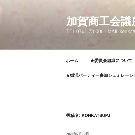
コ
ン
テ
加賀商工会議
ン
TEL 0761-73-0001 MAIL konkat
ツ
へ
ス
キ
ホーム
★委員会組織について
ッ
プ
★婚活パーティー参加シュミレーシ
投稿者:
KONKATSUPJ
投
2026年7月10日