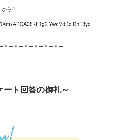
ーから☟
ms/d/1Xm7APQA08KhTg2jYwcMdKqlRnT8yd
ー＊ー＊ー＊ー＊ー＊ー＊ー
ケート回答の御礼～