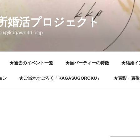
所婚活プロジェクト
su@kagaworld.or.jp
★過去のイベント一覧
★当パーティーの特徴
★結婚イ
ョン
★ご当地すごろく「KAGASUGOROKU」
★表彰・表敬
検