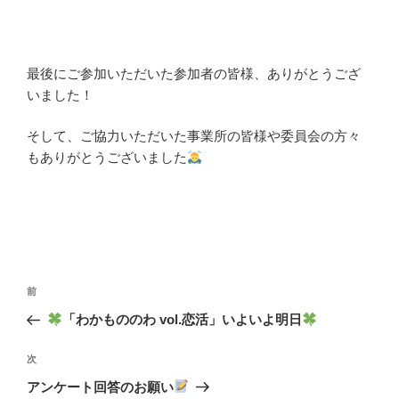
最後にご参加いただいた参加者の皆様、ありがとうござ
いました！
そして、ご協力いただいた事業所の皆様や委員会の方々
もありがとうございました
投
前
前
稿
の
「わかもののわ vol.恋活」いよいよ明日
ナ
投
ビ
稿
次
次
ゲ
の
アンケート回答のお願い