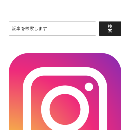
投
ー
稿
シ
ョ
検
ン
検
索
索