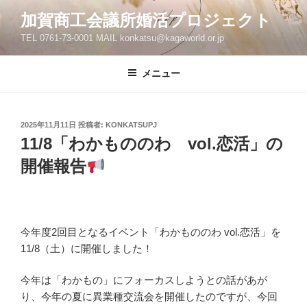
コ
加賀商工会議所婚活プロジェクト
ン
TEL 0761-73-0001 MAIL konkatsu@kagaworld.or.jp
テ
ン
ツ
メニュー
へ
ス
キ
投
2025年11月11日
投稿者:
KONKATSUPJ
稿
ッ
11/8「わかもののわ vol.恋活」の
日:
プ
開催報告
今年度2回目となるイベント「わかもののわ vol.恋活」を
11/8（土）に開催しました！
今年は「わかもの」にフォーカスしようとの話があが
り、今年の夏に異業種交流会を開催したのですが、今回