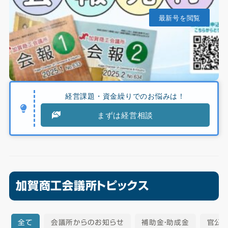
最新号を閲覧
経営課題・資金繰りでのお悩みは！
まずは経営相談
加賀商工会議所トピックス
全て
会議所からのお知らせ
補助金・助成金
官公