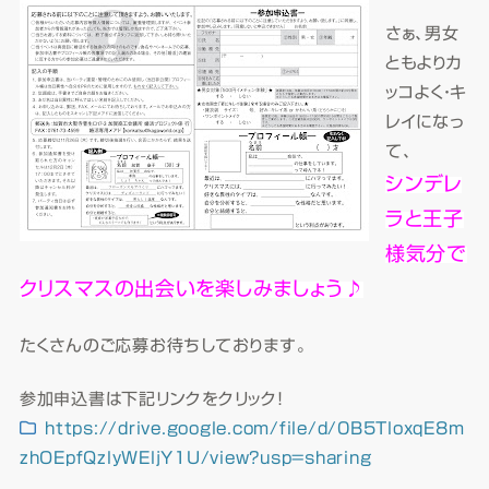
さぁ、男女
ともよりカ
ッコよく・キ
レイになっ
て、
シンデレ
ラと王子
様気分で
クリスマスの出会いを楽しみましょう♪
たくさんのご応募お待ちしております。
参加申込書は下記リンクをクリック！
https://drive.google.com/file/d/0B5TloxqE8m
zhOEpfQzlyWEljY1U/view?usp=sharing