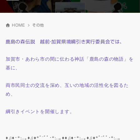
HOME
その他
鹿島の森伝説 越前・加賀県境綱引き実行委員会では、
加賀市・あわら市の間に伝わる神話「鹿島の森の物語」を
基に、
両市民同士の交流を深め、互いの地域の活性化を図るた
め、
綱引きイベントを開催します。
♦♫♦･*:..｡♦♫♦*ﾟ¨ﾟﾟ･*:..｡♦♦♫♦･*:..｡♦♫♦*ﾟ¨ﾟﾟ･*:..｡