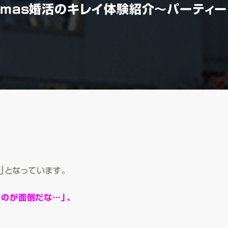
istmas婚活のキレイ体験紹介～パーテ
」
となっています。
るのが面倒だな…」、