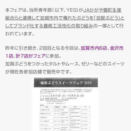
本フェアは、当所青年部（以下、YEG)が
JAかがや豊町生産
組合らと連携して加賀市内で穫れたぶどうを「加賀ぶどう」と
してブランド化する農商工活性化の取り組み
の一環として行
われています。
昨年に引き続き、2回目となる今回は、
加賀市内6店、金沢市
1店、計7店がフェア
に参加。
加賀ぶどうをつかったタルトやムース、ゼリーなどのスイーツ
が現在各参加店舗で販売中です。