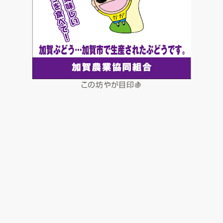
この坊やが目印🍇