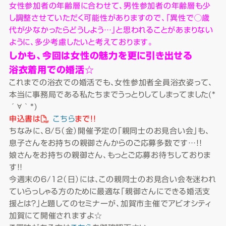
女性参加者の年齢層に合わせて、男性参加者の年齢層も少
し調整させていただく可能性がありますので、「異性で◯歳
代が少なかったらどうしよう…」と思われることがあまりない
ように、多少考慮したいと考えております。
しかも、今回は女性の魅力を更に引き出せる
浴衣着用での婚活☆
これまでの浴衣での婚活でも、女性参加者全員浴衣姿って、
本当に事務局である私たちまでうっとりしてしまってました(*
´∀｀*)
申込書は
こちら
まで！！
ちなみに、8/5（金）開催予定の「親同士のお見合い会」も、
息子さんをお持ちの親御さんからのご応募多数です…！！
娘さんをお持ちの親御さん、もっとご応募お待ちしておりま
す！！
今週末の6/12（日）には、この親同士のお見合い会を迷われ
ていらっしゃる方のために最適な「親御さんにできる婚活支
援とは？」と題してのセミナーが、加賀市主催でアビオシティ
加賀にて開催されますよ☆