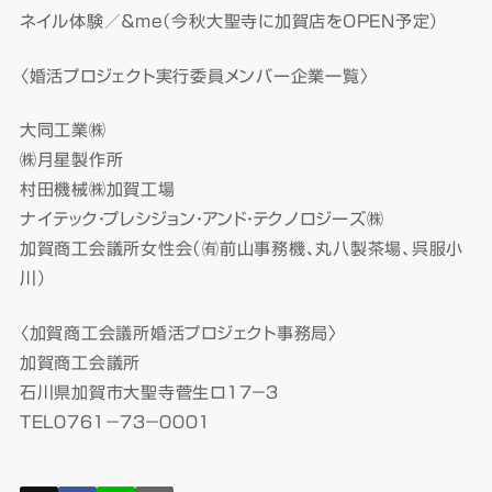
ネイル体験／＆me（今秋大聖寺に加賀店をOPEN予定）
〈婚活プロジェクト実行委員メンバー企業一覧〉
大同工業㈱
㈱月星製作所
村田機械㈱加賀工場
ナイテック・プレシジョン・アンド・テクノロジーズ㈱
加賀商工会議所女性会（㈲前山事務機、丸八製茶場、呉服小
川）
〈加賀商工会議所婚活プロジェクト事務局〉
加賀商工会議所
石川県加賀市大聖寺菅生ロ１７－３
TEL０７６１－７３－０００１