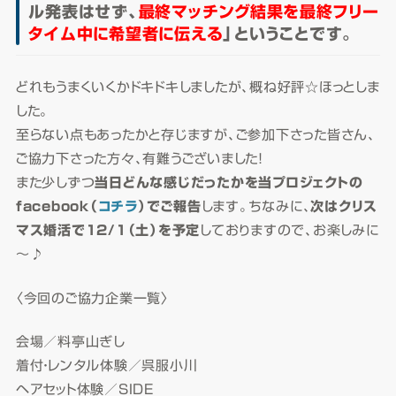
ル発表はせず、
最終マッチング結果を最終フリー
タイム中に希望者に伝える
」ということです。
どれもうまくいくかドキドキしましたが、概ね好評☆ほっとしま
した。
至らない点もあったかと存じますが、ご参加下さった皆さん、
ご協力下さった方々、有難うございました！
また少しずつ
当日どんな感じだったかを当プロジェクトの
facebook（
コチラ
）でご報告
します。ちなみに、
次はクリス
マス婚活で12/1（土）を予定
しておりますので、お楽しみに
～♪
〈今回のご協力企業一覧〉
会場／料亭山ぎし
着付・レンタル体験／呉服小川
ヘアセット体験／SIDE