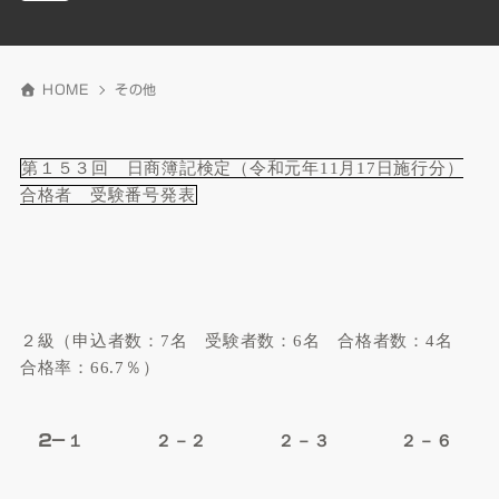
HOME
その他
第１５３回 日商簿記検定（令和元年11月17日施行分）
合格者 受験番号発表
２級（申込者数：
7
名 受験者数：
6
名 合格者数：
4
名
合格率：
66.7
％）
２－
１
２－２ ２－３ ２－６