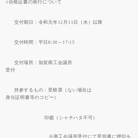
○合格証書の発行について
交付期日：令和元年
12
月
11
日（水）以降
交付時間：平日
8:30
～
17:15
交付場所：加賀商工会議所
受付
持参するもの：受験票（ない場合は
身分証明書等のコピー）
印鑑（シャチハタ不可）
※商工会議所受付にて受領書に押印を