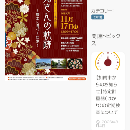
カテゴリー：
その他
関連トピック
ス
【加賀市か
らのお知ら
せ】特定計
量器（はか
り）の定期検
査について
2026年8
月4日