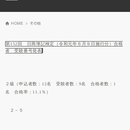
HOME
その他
第152回 日商簿記検定（令和元年６月９日施行分）合格
者 受験番号発表
２級（申込者数：
12
名 受験者数：
9
名 合格者数：
1
名 合格率：
11.1
％）
２－５