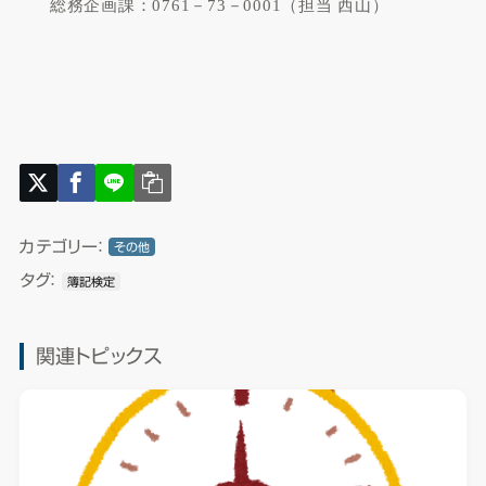
総務企画課：
0761
－
73
－
0001
（担当
西山）
カテゴリー：
その他
タグ：
簿記検定
関連トピックス