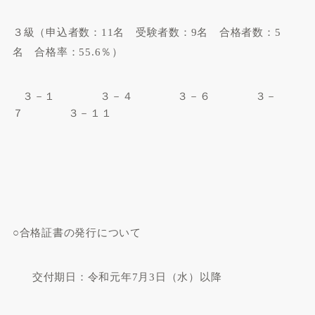
３級（申込者数：
11
名 受験者数：
9
名 合格者数：
5
名 合格率：
55.6
％）
３－
１
３－４ ３－６ ３－
７ ３－１１
○合格証書の発行について
交付期日：令和元年
7
月
3
日（水）以降