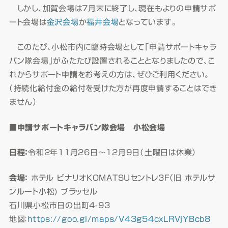
しかし、加賀会場は7月末に終了し、現在もよりの申請サポ
ート会場は
金沢会場
か
福井会場
となっています。
このたび、小松市内に臨時会場として「申請サポートキャラ
バン隊会場」がふたたび設置されることとなりましたので、こ
れからサポート申請をお考えの方は、ぜひご利用ください。
（持続化給付金の給付を受けた方が再度申請することはでき
ません）
■申請サポートキャラバン隊会場 小松会場
日程：
令和2年11月26日～12月9日（土曜日は休業）
会場：
ホテル ビナリオKOMATSUセントレ3F（旧 ホテルサ
ンルート小松) ブラッセル
石川県小松市日の出町4-93
地図：
https://goo.gl/maps/V43g54cxLRVjYBcb8