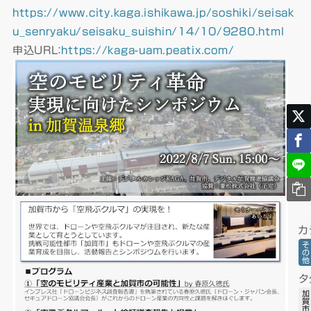
https://www.city.kaga.ishikawa.jp/soshiki/seisak
u_senryaku/seisaku_suishin/14/10/9280.html
申込URL：
https://kaga-uam.peatix.com/
カ
そ
の
他
タ
加
賀
市