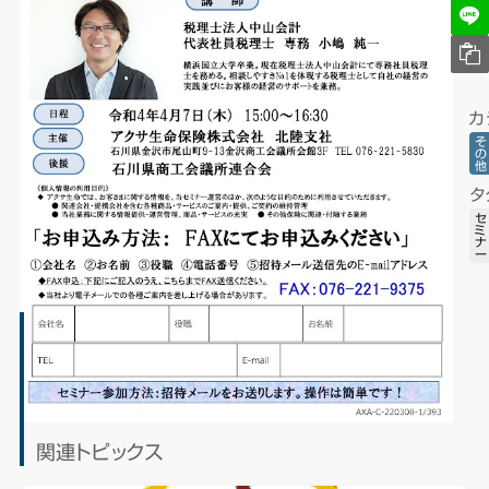
カ
そ
の
他
タ
セ
ミ
ナ
ー
関連トピックス