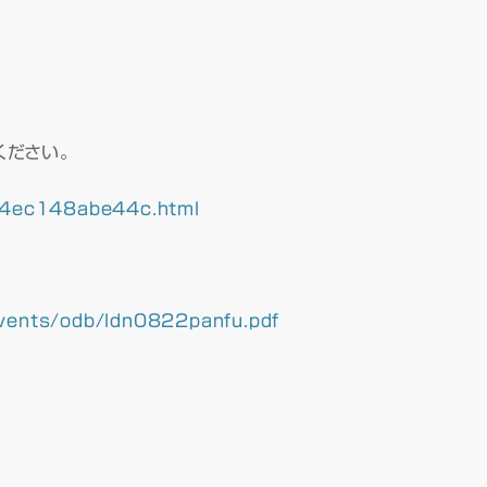
ください。
304ec148abe44c.html
Events/odb/ldn0822panfu.pdf