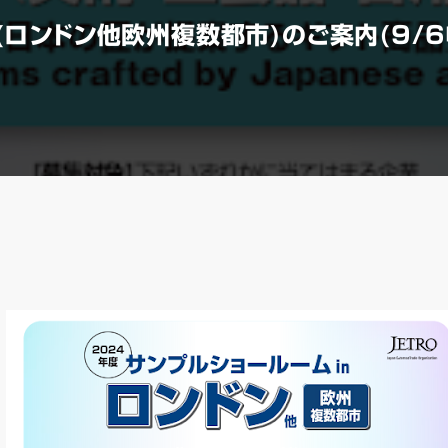
(ロンドン他欧州複数都市)のご案内(9/6申