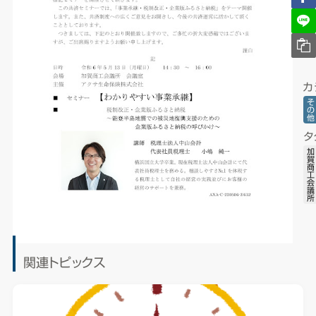
カ
そ
の
他
タ
加
賀
商
工
会
議
所
関連トピックス