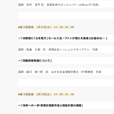
講師 佐竹 宏平 氏 加賀未来サロンメンバー（㈱Root-N 代表）
■第２回講座 1月31日(土) 13：30～16：00
ー
「お客様に「心を残す」セールス法～ファンが増える集客と仕組み化～ 」
講師：鳥越 介順 氏 有限会社いっしょにマネープラン 代表
ー
「労働保険制度について」
講師：細川 順一郎 氏 みずき社会保険労務士・FP事務所 代表
■第３回講座 2月14日(土) 13：30～15：30
ー
「未来への一歩！事業計画書作成と資金計画の基礎」