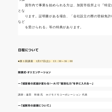
賀市内で事業を始められる方は、加賀市役所より『
特定
とな
ります。証明書がある場合、「
会社設立の際の登録免許
など
を受けられる」等の
特典があります。
日程について
■第１回講座 1月17日(土) 13：30～16：00
開講式・オリエンテーション
ー「経営者の武器が変わる！～AIで“差別化力”を手に入れる～」
講師：遠田 幹雄 氏 ㈱ドモドモコーポレーション 代表
ー「
加賀市の創業について」