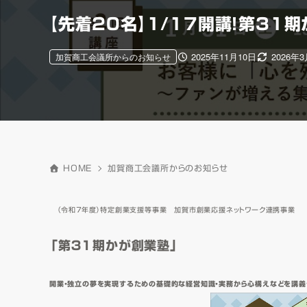
【先着20名】1/17開講！第31
2025年11月10日
2026年
加賀商工会議所からのお知らせ
HOME
加賀商工会議所からのお知らせ
（令和７年度）特定創業支援等事業 加賀市創業応援ネットワーク連携事業
「第３１期かが創業塾」
開業・独立の夢を実現するための基礎的な経営知識・実務から心構えなどを講義