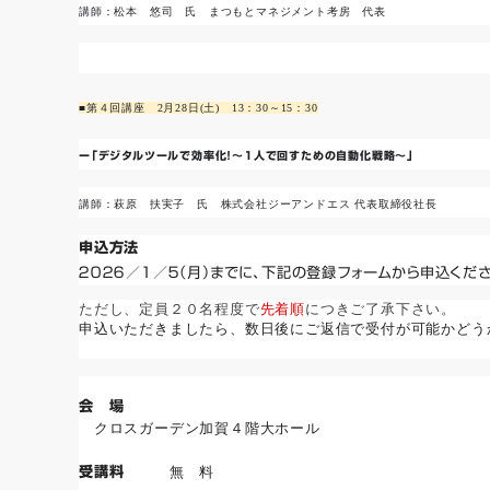
講師：松本 悠司 氏 まつもとマネジメント考房 代表
■第４回講座 2月28日(土) 13：30～15：30
ー
「デジタルツールで効率化！～1人で回すための自動化戦略～」
講師：萩原 扶実子 氏 株式会社ジーアンドエス 代表取締役社長
申込方法
２０２６／１／５（月）までに、下記の登録フォームから申込くださ
ただし、定員２０名程度で
先着順
につきご了承下さい。
申込いただきましたら、数日後にご返信で受付が可能かどう
会 場
クロスガーデン加賀４階大ホール
受講料
無 料