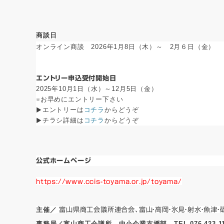
商談日
オンライン商談 2026年1月8日（木）～ 2月６
日（金）
エントリー申込受付開始日
2025年10月1日（水）～12月5日（金）
※お早めにエントリー下さい
▶エントリーは
コチラ
からどうぞ
▶チラシ詳細は
コチラ
からどうぞ
公式ホームページ
https://www.ccis-toyama.or.jp/toyama/
主催／
富山県商工会議所連合会、富山・高岡・氷見・射水・魚津・
事務局／富山商工会議所 中小企業支援部 TEL 076-423-11