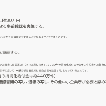
上限30万円
よる
事前確認を実施
する。
あらためて事前確認を受ける必要があるかどうかは不明です。
を設置する。
や加賀市には設置されない）と思われます。2020年の持続化給付金のときは小松市や加賀市に
数等に応じて、
一部の
都道府県では複数会場を設置する」となっているためです。
施の持続化給付金は約440万件）
確認書類の写し、通帳の写し
、その他中小企業庁が必要と認め