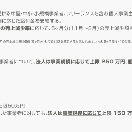
ける中堅・中小・小規模事業者、フリーランスを含む個人事業主
模に応じた給付金を支給する。
月の売上減少率
に応じて、5ヶ月分(11月～3月）の売上減少
月の売上減少額を５倍（５ヶ月分）して給付額を算定すると思われます。（もし５ヶ月間すべての売
）
事業者について、
法人は
事業規模に応じて
上限 250 万円
、
上限50万円
した事業者に対しても、
法人は
事業規模に応じて
上限 150 