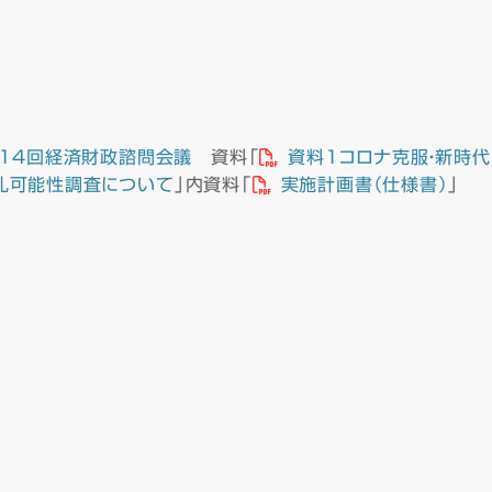
14回経済財政諮問会議
資料「
資料１コロナ克服・新時
札可能性調査について
」内資料「
実施計画書（仕様書）
」