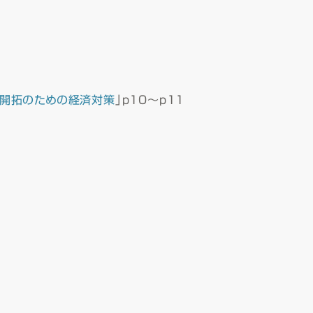
代開拓のための経済対策
」p10～p11