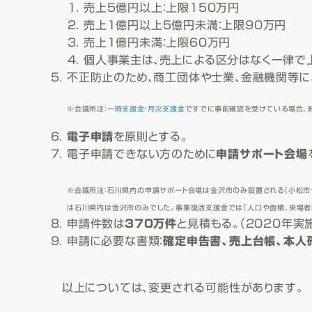
売上5億円以上：上限150万円
売上1億円以上5億円未満：上限90万円
売上1億円未満：上限60万円
個人事業主は、売上による区分はなく一律で
不正防止のため、商工団体や士業、金融機関等に
※会議所注：
一時支援金・月次支援金
ですでに事前確認を受けている場合、
電子申請
を原則とする。
電子申請できない方のために
申請サポート会場
※会議所注：石川県内の申請サポート会場は金沢市のみ設置される（小松市
は石川県内は金沢市のみでした。事業復活支援金では「人口や面積、来場者
申請件数は
370万件
と見積もる。（2020年実
申請に必要な書類：
確定申告書、売上台帳、本人
以上については、変更される可能性があります。